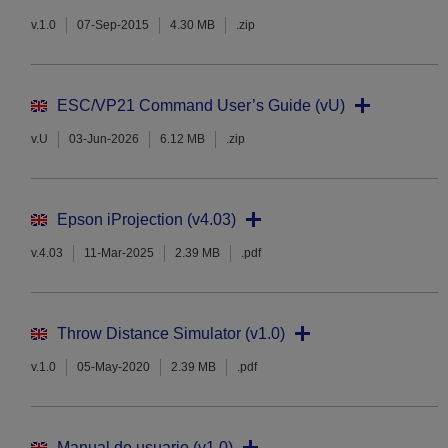
v.1.0
07-Sep-2015
4.30 MB
.zip
ESC/VP21 Command User’s Guide (vU)
v.U
03-Jun-2026
6.12 MB
.zip
Epson iProjection (v4.03)
v.4.03
11-Mar-2025
2.39 MB
.pdf
Throw Distance Simulator (v1.0)
v.1.0
05-May-2020
2.39 MB
.pdf
Manual de usuario (v1.0)