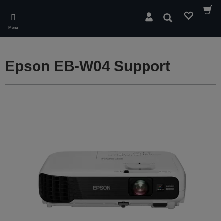
Skip
to
Buscar
main
Menú
content
Epson EB-W04 Support