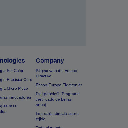
nologies
Company
gía Sin Calor
Página web del Equipo
Directivo
gía PrecisionCore
Epson Europe Electronics
gía Micro Piezo
Digigraphie® (Programa
gías innovadoras
certificado de bellas
artes)
ogías más
bles
Impresión directa sobre
tejido
Todo el mundo