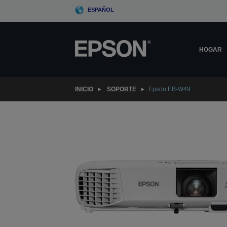
Skip
ESPAÑOL
to
main
content
HOGAR
INICIO
SOPORTE
Epson EB-W49