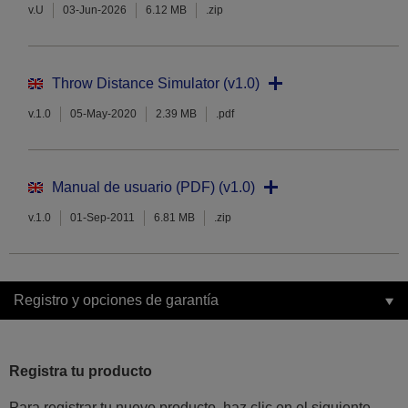
v.U
03-Jun-2026
6.12 MB
.zip
Throw Distance Simulator (v1.0)
v.1.0
05-May-2020
2.39 MB
.pdf
Manual de usuario (PDF) (v1.0)
v.1.0
01-Sep-2011
6.81 MB
.zip
Registro y opciones de garantía
Registra tu producto
Para registrar tu nuevo producto, haz clic en el siguiente