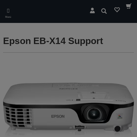
Skip
to
Buscar
main
Menú
content
Epson EB-X14 Support