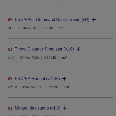
ESC/VP21 Command User’s Guide (vU)
v.U
03-Jun-2026
6.12 MB
.zip
Throw Distance Simulator (v1.0)
v.1.0
05-May-2020
2.39 MB
.pdf
ESC/VP Manual (v21.M)
v.21.M
19-Nov-2009
0.22 MB
.pdf
Manual de usuario (v1.0)