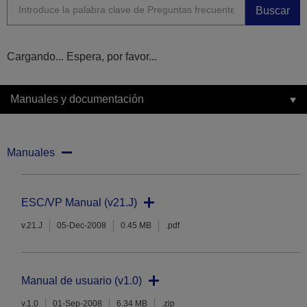
Buscar
Cargando... Espera, por favor...
Manuales y documentación
Manuales
ESC/VP Manual (v21.J)
v.21.J
05-Dec-2008
0.45 MB
.pdf
Manual de usuario (v1.0)
v.1.0
01-Sep-2008
6.34 MB
.zip