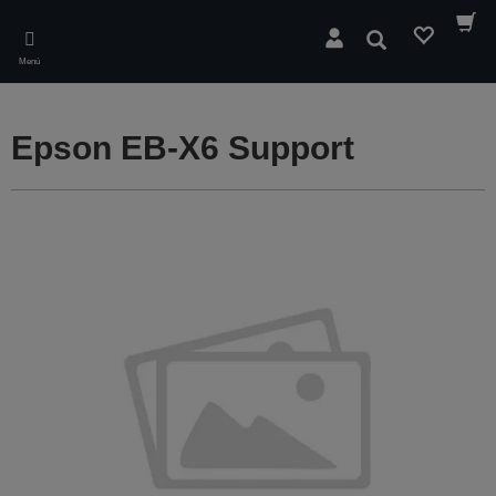
Skip
to
Buscar
main
Menú
content
Epson EB-X6 Support