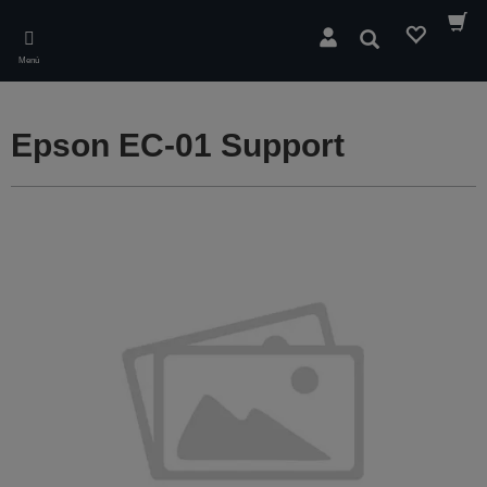
Skip
to
Buscar
main
Menú
content
Epson EC-01 Support