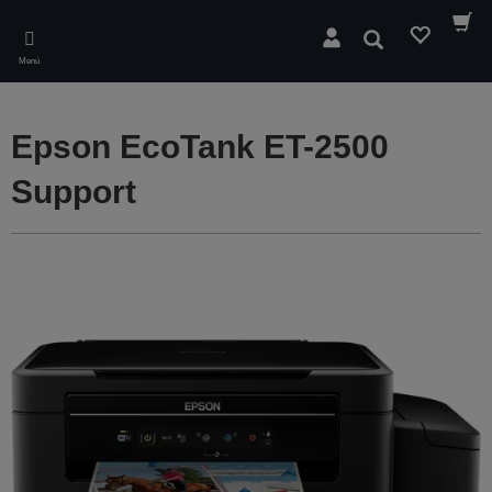
Skip
to
Buscar
main
Menú
content
Epson EcoTank ET-2500
Support