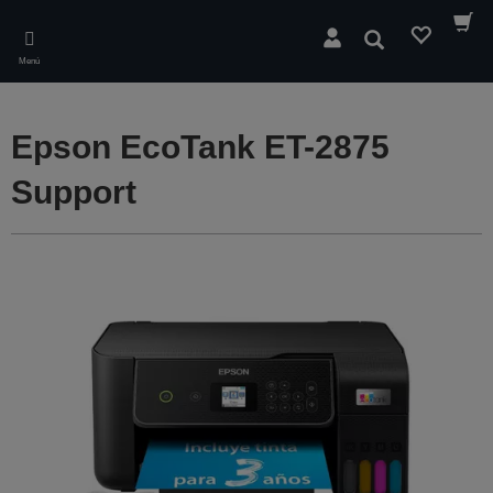
Skip
to
Buscar
main
Menú
content
Epson EcoTank ET-2875
Support