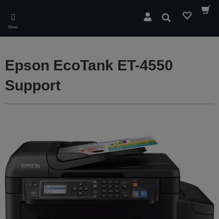
Skip
to
Buscar
main
Menú
content
Epson EcoTank ET-4550
Support