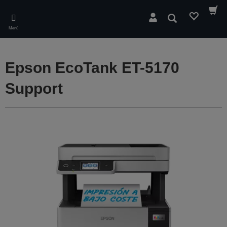
Skip
to
Buscar
main
Menú
content
Epson EcoTank ET-5170
Support