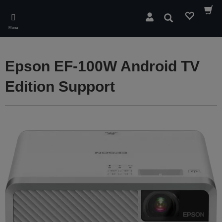
Skip
to
Buscar
main
Menú
content
Epson EF-100W Android TV
Edition Support