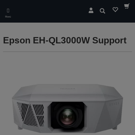
Skip
to
Buscar
main
Menú
content
Epson EH-QL3000W Support