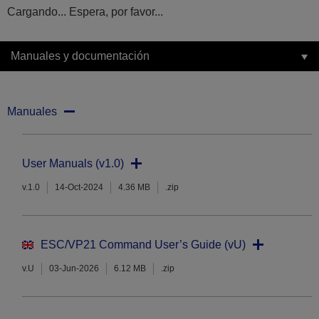
Cargando... Espera, por favor...
Manuales y documentación
Manuales
User Manuals (v1.0)
v.1.0
14-Oct-2024
4.36 MB
.zip
ESC/VP21 Command User’s Guide (vU)
v.U
03-Jun-2026
6.12 MB
.zip