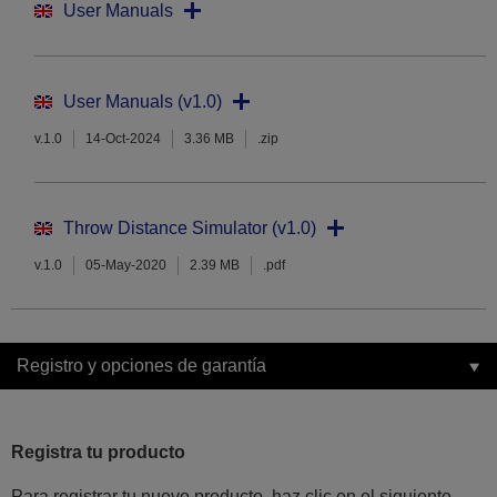
User Manuals
User Manuals (v1.0)
v.1.0
14-Oct-2024
3.36 MB
.zip
Throw Distance Simulator (v1.0)
v.1.0
05-May-2020
2.39 MB
.pdf
Registro y opciones de garantía
Registra tu producto
Para registrar tu nuevo producto, haz clic en el siguiente