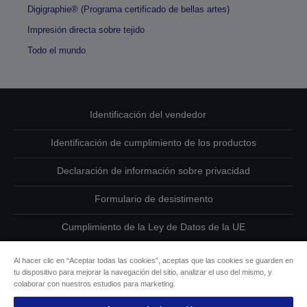
Digigraphie® (Programa certificado de bellas artes)
Impresión directa sobre tejido
Todo el mundo
Identificación del vendedor
Identificación de cumplimiento de los productos
Declaración de información sobre privacidad
Formulario de desistimento
Cumplimiento de la Ley de Datos de la UE
Ponte en contacto con nosotros en relación con tus datos
Al hacer clic en “Aceptar todas las cookies”, aceptas que las cookies se guarden en
tu dispositivo para mejorar la navegación del sitio, analizar el uso del mismo, y
Información sobre cookies
colaborar con nuestros estudios para marketing.