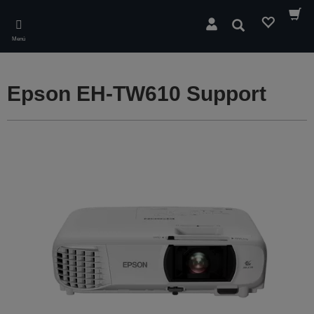
Skip
to
Buscar
main
Menú
content
Epson EH-TW610 Support