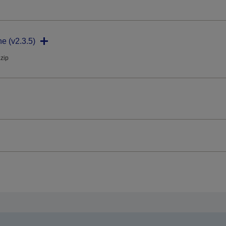
ne (v2.3.5)
.zip