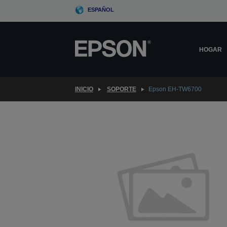
Skip
ESPAÑOL
to
main
content
HOGAR
INICIO
SOPORTE
Epson EH-TW6700