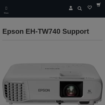
Skip
to
Buscar
main
Menú
content
Epson EH-TW740 Support