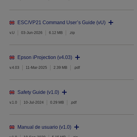
ESC/VP21 Command User’s Guide (vU)
v.U
03-Jun-2026
6.12 MB
.zip
Epson iProjection (v4.03)
v.4.03
11-Mar-2025
2.39 MB
.pdf
Safety Guide (v1.0)
v.1.0
10-Jul-2024
0.29 MB
.pdf
Manual de usuario (v1.0)