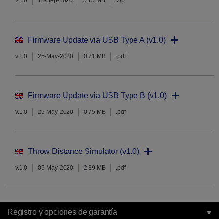
v.1.0
18-Sep-2020
5.15 MB
.zip
Firmware Update via USB Type A (v1.0)
v.1.0
25-May-2020
0.71 MB
.pdf
Firmware Update via USB Type B (v1.0)
v.1.0
25-May-2020
0.75 MB
.pdf
Throw Distance Simulator (v1.0)
v.1.0
05-May-2020
2.39 MB
.pdf
Registro y opciones de garantía