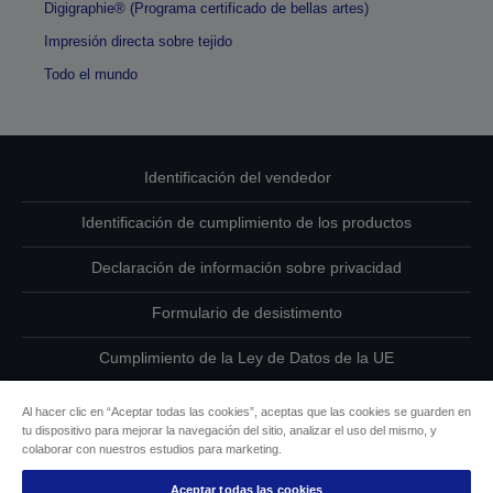
Digigraphie® (Programa certificado de bellas artes)
Impresión directa sobre tejido
Todo el mundo
Identificación del vendedor
Identificación de cumplimiento de los productos
Declaración de información sobre privacidad
Formulario de desistimento
Cumplimiento de la Ley de Datos de la UE
Ponte en contacto con nosotros en relación con tus datos
Al hacer clic en “Aceptar todas las cookies”, aceptas que las cookies se guarden en
tu dispositivo para mejorar la navegación del sitio, analizar el uso del mismo, y
Información sobre cookies
colaborar con nuestros estudios para marketing.
Aceptar todas las cookies