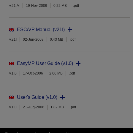
v.21.M
19-Nov-2009
0.22 MB
.pdf
ESC/VP Manual (v21I)
v.21I
02-Jun-2008
0.43 MB
.pdf
EasyMP User Guide (v1.0)
v.1.0
17-Oct-2006
2.66 MB
.pdf
User's Guide (v1.0)
v.1.0
21-Aug-2006
1.82 MB
.pdf