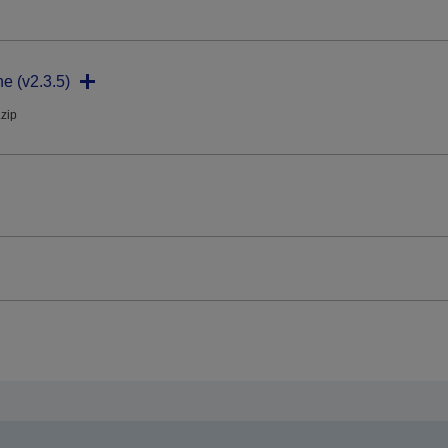
ne (v2.3.5)
.zip