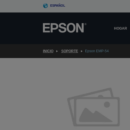
Skip
ESPAÑOL
to
main
content
HOGAR
INICIO
SOPORTE
Epson EMP-54