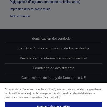
Digigraphie® (Programa certificado de bellas artes)
Impresión directa sobre tejido
Todo el mundo
Identificación del vendedor
Identificación de cumplimiento de los productos
Declaración de información sobre privacidad
Formulario de desistimento
Cumplimiento de la Ley de Datos de la UE
Ponte en contacto con nosotros en relación con tus datos
Al hacer clic en “Aceptar todas las cookies”, aceptas que las cookies se guarden en
tu dispositivo para mejorar la navegación del sitio, analizar el uso del mismo, y
Información sobre cookies
colaborar con nuestros estudios para marketing.
Aceptar todas las cookies