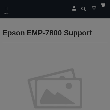
Skip
to
Buscar
main
Menú
content
Epson EMP-7800 Support