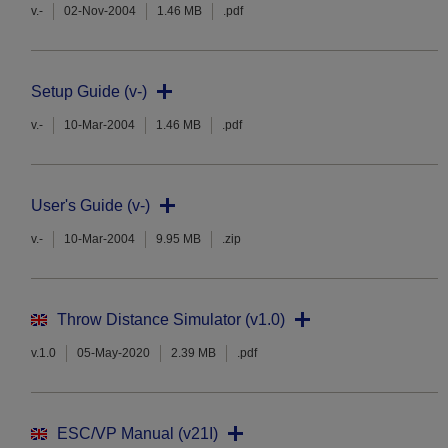
v.-
02-Nov-2004
1.46 MB
.pdf
Setup Guide (v-)
v.-
10-Mar-2004
1.46 MB
.pdf
User's Guide (v-)
v.-
10-Mar-2004
9.95 MB
.zip
Throw Distance Simulator (v1.0)
v.1.0
05-May-2020
2.39 MB
.pdf
ESC/VP Manual (v21I)