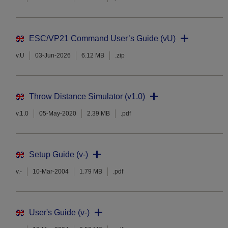
ESC/VP21 Command User’s Guide (vU)
v.U
03-Jun-2026
6.12 MB
.zip
Throw Distance Simulator (v1.0)
v.1.0
05-May-2020
2.39 MB
.pdf
Setup Guide (v-)
v.-
10-Mar-2004
1.79 MB
.pdf
User's Guide (v-)