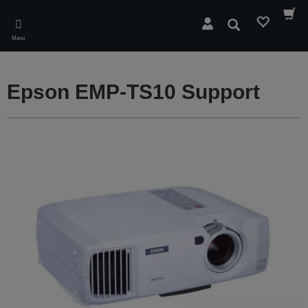
Skip
to
Buscar
main
Menú
content
Epson EMP-TS10 Support