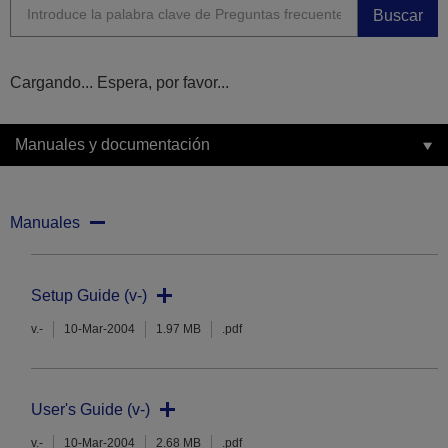
Buscar
Cargando... Espera, por favor...
Manuales y documentación
Manuales
Setup Guide (v-)
v.-
10-Mar-2004
1.97 MB
.pdf
User's Guide (v-)
v.-
10-Mar-2004
2.68 MB
.pdf