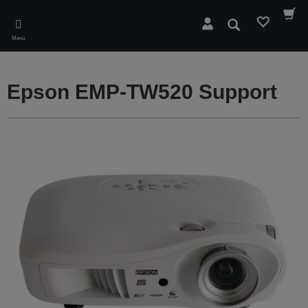
Skip
to
Buscar
main
Menú
content
Epson EMP-TW520 Support