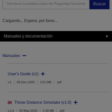
Buscar
Cargando... Espera, por favor...
Manuales y documentación
Manuales
User's Guide (v1)
v.1
09-Dec-2005
3.01 MB
.pdf
Throw Distance Simulator (v1.0)
v.1.0
05-May-2020
2.39 MB
.pdf