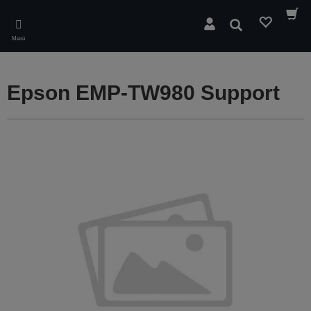
Skip
to
Buscar
main
Menú
content
Epson EMP-TW980 Support