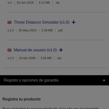
v.U
03-Jun-2026
6.12 MB
.zip
Throw Distance Simulator (v1.0)
v.1.0
05-May-2020
2.39 MB
.pdf
Manual de usuario (v1.0)
v.1.0
10-Apr-2008
3.95 MB
.zip
Registro y opciones de garantía
Registra tu producto
Para registrar tu nuevo producto, haz clic en el siguiente