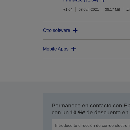
v.1.04
08-Jan-2021
38.17 MB
.z
Otro software
Mobile Apps
Permanece en contacto con Eps
con un
10 %*
de descuento en 