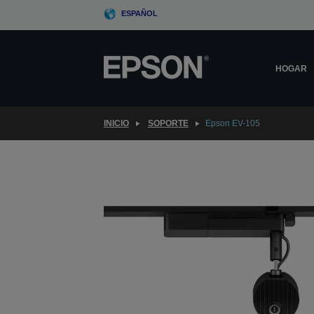
Skip
ESPAÑOL
to
main
content
HOGAR
INICIO
SOPORTE
Epson EV-105