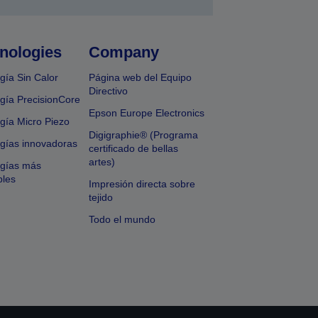
nologies
Company
gía Sin Calor
Página web del Equipo
Directivo
gía PrecisionCore
Epson Europe Electronics
gía Micro Piezo
Digigraphie® (Programa
gías innovadoras
certificado de bellas
artes)
ogías más
bles
Impresión directa sobre
tejido
Todo el mundo