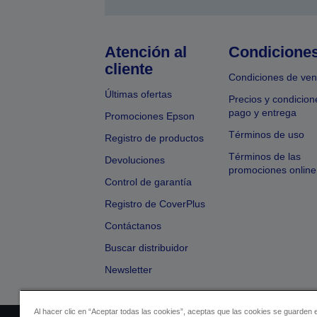
Atención al
Condicione
cliente
Condiciones de ven
Últimas ofertas
Precios y condicion
pago y entrega
Promociones Epson
Términos de uso
Registro de productos
Términos de las
Devoluciones
promociones online
Control de garantía
Registro de CoverPlus
Contáctanos
Buscar distribuidor
Newsletter
Al hacer clic en “Aceptar todas las cookies”, aceptas que las cookies se guarden 