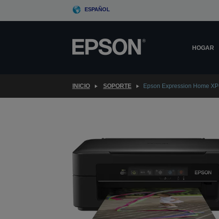
Skip
ESPAÑOL
to
main
content
HOGAR
INICIO
SOPORTE
Epson Expression Home XP