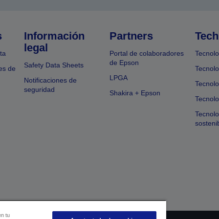
s
Información
Partners
Tech
legal
ta
Portal de colaboradores
Tecnolo
de Epson
Safety Data Sheets
es de
Tecnolo
LPGA
Notificaciones de
Tecnolo
seguridad
Shakira + Epson
Tecnolo
Tecnol
sosteni
en tu