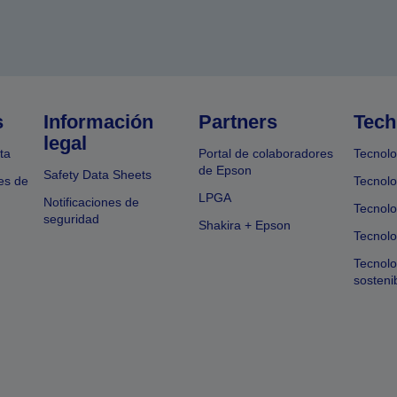
s
Información
Partners
Tech
legal
ta
Portal de colaboradores
Tecnolo
de Epson
Safety Data Sheets
es de
Tecnolo
LPGA
Notificaciones de
Tecnolo
seguridad
Shakira + Epson
Tecnolo
Tecnol
sosteni