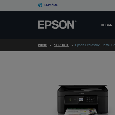
Skip
ESPAÑOL
to
main
content
HOGAR
INICIO
SOPORTE
Epson Expression Home XP