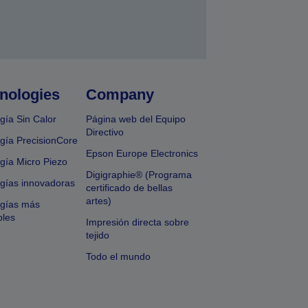
nologies
Company
gía Sin Calor
Página web del Equipo
Directivo
gía PrecisionCore
Epson Europe Electronics
gía Micro Piezo
Digigraphie® (Programa
gías innovadoras
certificado de bellas
artes)
ogías más
bles
Impresión directa sobre
tejido
Todo el mundo