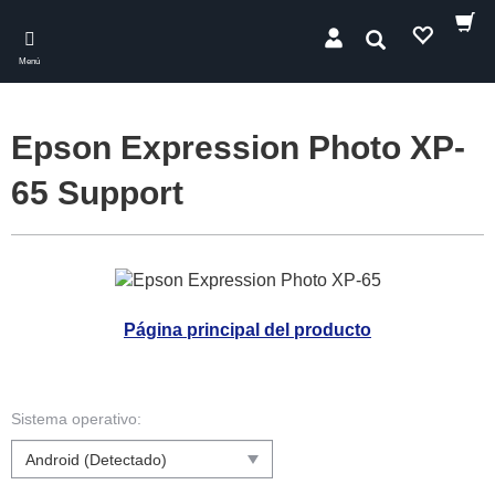
Skip
to
Buscar
main
Menú
content
Epson Expression Photo XP-
65 Support
Página principal del producto
Sistema operativo: