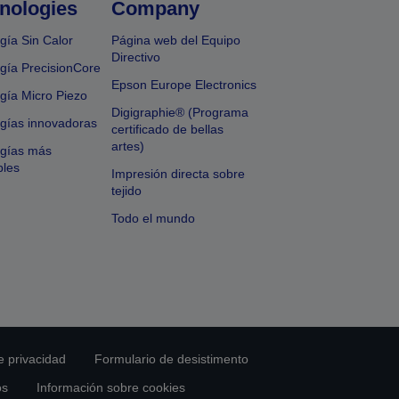
nologies
Company
gía Sin Calor
Página web del Equipo
Directivo
gía PrecisionCore
Epson Europe Electronics
gía Micro Piezo
Digigraphie® (Programa
gías innovadoras
certificado de bellas
artes)
ogías más
bles
Impresión directa sobre
tejido
Todo el mundo
e privacidad
Formulario de desistimento
os
Información sobre cookies