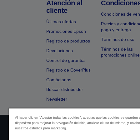
Atención al
Condicione
cliente
Condiciones de ven
Últimas ofertas
Precios y condicion
pago y entrega
Promociones Epson
Términos de uso
Registro de productos
Términos de las
Devoluciones
promociones online
Control de garantía
Registro de CoverPlus
Contáctanos
Buscar distribuidor
Newsletter
Al hacer clic en “Aceptar todas las cookies”, aceptas que las cookies se guarden 
dispositivo para mejorar la navegación del sitio, analizar el uso del mismo, y colab
Identificación del vendedor
Identificación
nuestros estudios para marketing.
Cumplimiento de la Ley de Dato