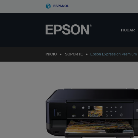
Skip
ESPAÑOL
to
main
content
HOGAR
INICIO
SOPORTE
Epson Expression Premium