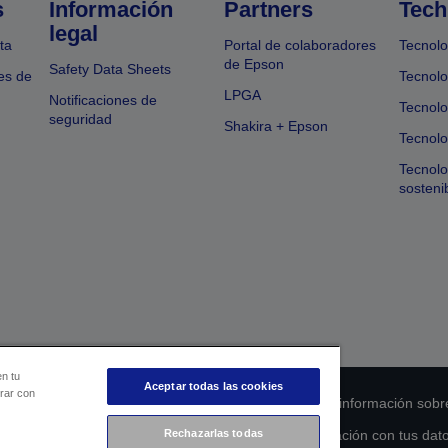
s
Información
Partners
Tech
legal
ta
Portal de colaboradores
Tecnolo
de Epson
Safety Data Sheets
es de
Tecnolo
LPGA
Notificaciones de
Tecnolo
seguridad
Shakira + Epson
Tecnolo
Tecnol
sosteni
en tu
Aceptar todas las cookies
orar con
 de cumplimiento de los productos
Declaración de información sobr
Rechazarlas todas
s de la UE
Ponte en contacto con nosotros en relación con tus dat