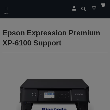
Skip
to
Buscar
main
Menú
content
Epson Expression Premium
XP-6100 Support