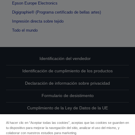
Epson Europe Electronics
Digigraphie® (Programa certificado de bellas artes)
Impresión directa sobre tejido
Todo el mundo
Identificación del vendedor
Identificación de cumplimiento de los productos
Declaración de información sobre privacidad
Formulario de desistimento
Cumplimiento de la Ley de Datos de la UE
Ponte en contacto con nosotros en relación con tus datos
Al hacer clic en “Aceptar todas las cookies”, aceptas que las cookies se guarden en
tu dispositivo para mejorar la navegación del sitio, analizar el uso del mismo, y
Información sobre cookies
colaborar con nuestros estudios para marketing.