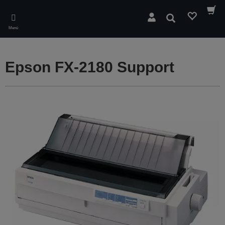
Skip
to
Buscar
main
Menú
content
Epson FX-2180 Support