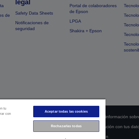
legal
ta
Portal de colaboradores
Tecnolo
de Epson
Safety Data Sheets
es de
Tecnolo
LPGA
Notificaciones de
Tecnolo
seguridad
Shakira + Epson
Tecnolo
Tecnol
sosteni
en tu
Aceptar todas las cookies
orar con
 de cumplimiento de los productos
Declaración de información sobr
Rechazarlas todas
s de la UE
Ponte en contacto con nosotros en relación con tus dat
Compromiso de accesibilidad de Epson