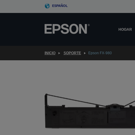
Skip
ESPAÑOL
to
main
content
HOGAR
INICIO
SOPORTE
Epson FX-980