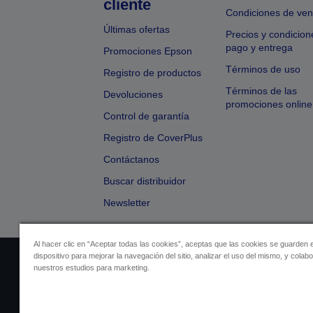
cliente
Condiciones de ven
Últimas ofertas
Precios y condicion
pago y entrega
Promociones Epson
Términos de uso
Registro de productos
Términos de las
Devoluciones
promociones online
Control de garantía
Registro de CoverPlus
Contáctanos
Buscar distribuidor
Newsletter
Al hacer clic en “Aceptar todas las cookies”, aceptas que las cookies se guarden 
dispositivo para mejorar la navegación del sitio, analizar el uso del mismo, y colab
Identificación del vendedor
Identificación
nuestros estudios para marketing.
Cumplimiento de la Ley de Dato