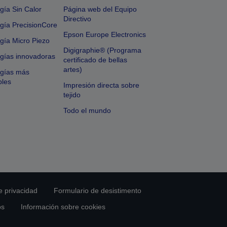
gía Sin Calor
Página web del Equipo
Directivo
gía PrecisionCore
Epson Europe Electronics
gía Micro Piezo
Digigraphie® (Programa
gías innovadoras
certificado de bellas
artes)
ogías más
bles
Impresión directa sobre
tejido
Todo el mundo
e privacidad
Formulario de desistimento
os
Información sobre cookies