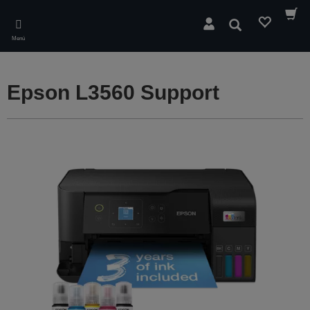
Skip
to
Buscar
main
Menú
content
Epson L3560 Support