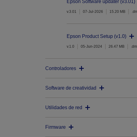
Epson Software updater (v3.01)
v.3.01
07-Jul-2026
15.20 MB
.d
Epson Product Setup (v1.0)
v.1.0
05-Jun-2024
26.47 MB
.d
Controladores
Software de creatividad
Utilidades de red
Firmware