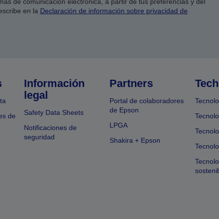
as de comunicación electrónica, a partir de tus preferencias y del
escribe en la
Declaración de información sobre privacidad de
s
Información
Partners
Tech
legal
ta
Portal de colaboradores
Tecnolo
de Epson
Safety Data Sheets
es de
Tecnolo
LPGA
Notificaciones de
Tecnolo
seguridad
Shakira + Epson
Tecnolo
Tecnol
sosteni