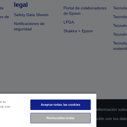
legal
ta
Portal de colaboradores
Tecnolo
de Epson
Safety Data Sheets
es de
Tecnolo
LPGA
Notificaciones de
Tecnolo
seguridad
Shakira + Epson
Tecnolo
Tecnol
sosteni
en tu
Aceptar todas las cookies
orar con
 de cumplimiento de los productos
Declaración de información sobr
Rechazarlas todas
s de la UE
Ponte en contacto con nosotros en relación con tus dat