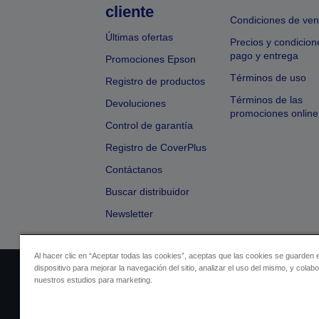
cliente
Condiciones de ven
Últimas ofertas
Precios y condicion
pago y entrega
Promociones Epson
Términos de uso
Registro de productos
Términos de las
Devoluciones
promociones online
Control de garantía
Registro de CoverPlus
Contáctanos
Buscar distribuidor
Newsletter
Al hacer clic en “Aceptar todas las cookies”, aceptas que las cookies se guarden 
dispositivo para mejorar la navegación del sitio, analizar el uso del mismo, y colab
Identificación del vendedor
Identificación
nuestros estudios para marketing.
Cumplimiento de la Ley de Dato