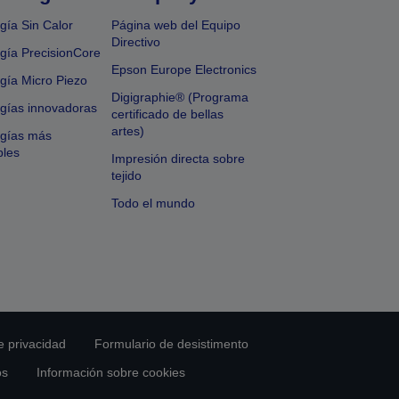
gía Sin Calor
Página web del Equipo
Directivo
gía PrecisionCore
Epson Europe Electronics
gía Micro Piezo
Digigraphie® (Programa
gías innovadoras
certificado de bellas
artes)
ogías más
bles
Impresión directa sobre
tejido
Todo el mundo
e privacidad
Formulario de desistimento
os
Información sobre cookies