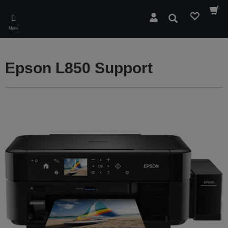
Skip
to
Buscar
main
Menú
content
Epson L850 Support