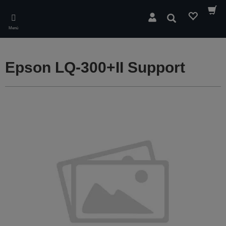
Skip
to
Buscar
main
Menú
content
Epson LQ-300+II Support