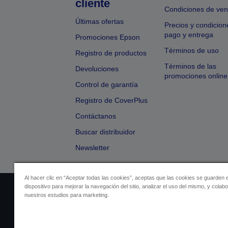
cliente
Condiciones de ven
Últimas ofertas
Precios y condicion
pago y entrega
Promociones Epson
Términos de uso
Registro de productos
Términos de las
Devoluciones
promociones online
Control de garantía
Registro de CoverPlus
Contáctanos
Buscar distribuidor
Newsletter
Al hacer clic en “Aceptar todas las cookies”, aceptas que las cookies se guarden 
dispositivo para mejorar la navegación del sitio, analizar el uso del mismo, y colab
Identificación del vendedor
Identificación
nuestros estudios para marketing.
Cumplimiento de la Ley de Dato