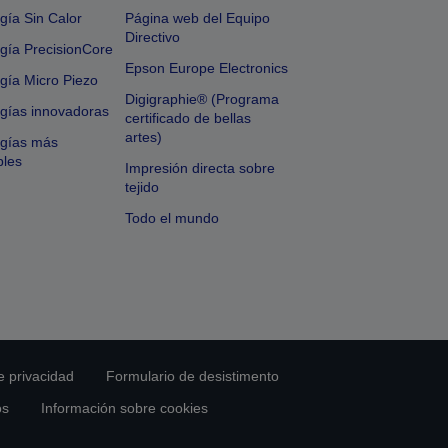
gía Sin Calor
Página web del Equipo
Directivo
gía PrecisionCore
Epson Europe Electronics
gía Micro Piezo
Digigraphie® (Programa
gías innovadoras
certificado de bellas
artes)
ogías más
bles
Impresión directa sobre
tejido
Todo el mundo
e privacidad
Formulario de desistimento
os
Información sobre cookies