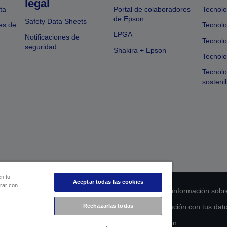
legal
ta
Portal de colaboradores
Tecnolo
de Epson
Safety Data Sheets
es de
Tecnolo
LPGA
Notificaciones de
Tecnolo
seguridad
Shakira + Epson
Tecnolo
Tecnol
sosteni
en tu
Aceptar todas las cookies
orar con
 de cumplimiento de los productos
Declaración de información sobr
Rechazarlas todas
s de la UE
Ponte en contacto con nosotros en relación con tus dat
Compromiso de accesibilidad de Epson