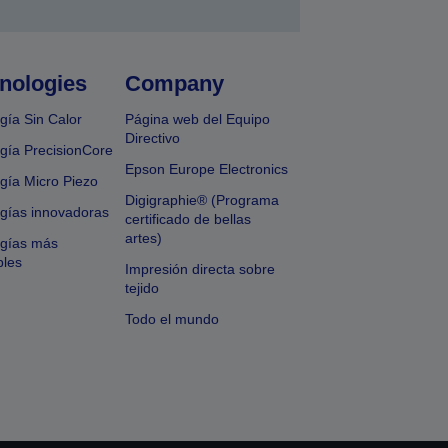
nologies
Company
gía Sin Calor
Página web del Equipo
Directivo
gía PrecisionCore
Epson Europe Electronics
gía Micro Piezo
Digigraphie® (Programa
gías innovadoras
certificado de bellas
artes)
ogías más
bles
Impresión directa sobre
tejido
Todo el mundo