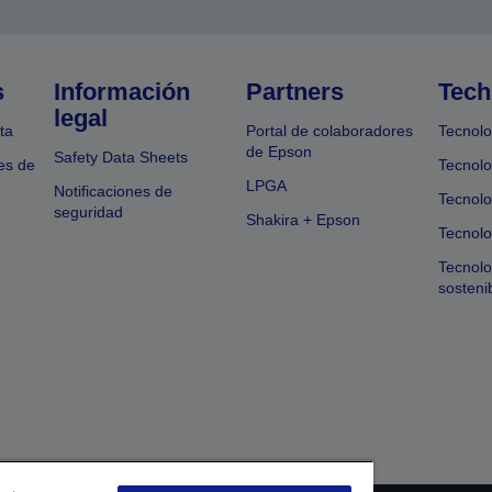
s
Información
Partners
Tech
legal
ta
Portal de colaboradores
Tecnolo
de Epson
Safety Data Sheets
es de
Tecnolo
LPGA
Notificaciones de
Tecnolo
seguridad
Shakira + Epson
Tecnolo
Tecnol
sosteni