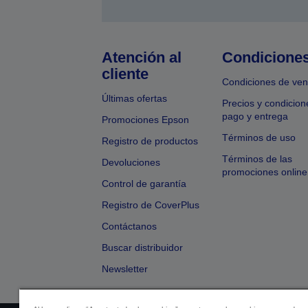
Atención al
Condicione
cliente
Condiciones de ven
Últimas ofertas
Precios y condicion
pago y entrega
Promociones Epson
Términos de uso
Registro de productos
Términos de las
Devoluciones
promociones online
Control de garantía
Registro de CoverPlus
Contáctanos
Buscar distribuidor
Newsletter