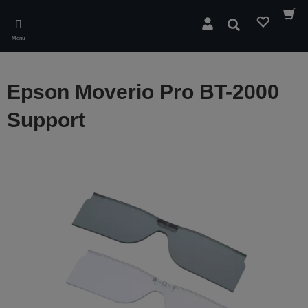
Skip
to
Buscar
main
Menú
content
Epson Moverio Pro BT-2000
Support