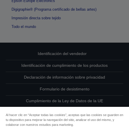
Epson Europe Electronics
Digigraphie® (Programa certificado de bellas artes)
Impresión directa sobre tejido
Todo el mundo
Identificación del vendedor
Identificación de cumplimiento de los productos
Declaración de información sobre privacidad
Formulario de desistimento
Cumplimiento de la Ley de Datos de la UE
Ponte en contacto con nosotros en relación con tus datos
Al hacer clic en “Aceptar todas las cookies”, aceptas que las cookies se guarden en
tu dispositivo para mejorar la navegación del sitio, analizar el uso del mismo, y
Información sobre cookies
colaborar con nuestros estudios para marketing.