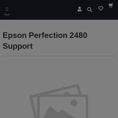
Skip
to
Buscar
main
Menú
content
Epson Perfection 2480
Support