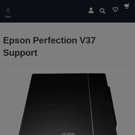
Skip
to
Buscar
main
Menú
content
Epson Perfection V37
Support