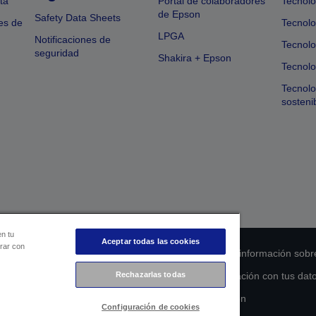
ta
Portal de colaboradores
Tecnolo
de Epson
Safety Data Sheets
es de
Tecnolo
LPGA
Notificaciones de
Tecnolo
seguridad
Shakira + Epson
Tecnolo
Tecnol
sosteni
en tu
Aceptar todas las cookies
orar con
 de cumplimiento de los productos
Declaración de información sobr
Rechazarlas todas
s de la UE
Ponte en contacto con nosotros en relación con tus dat
Compromiso de accesibilidad de Epson
Configuración de cookies