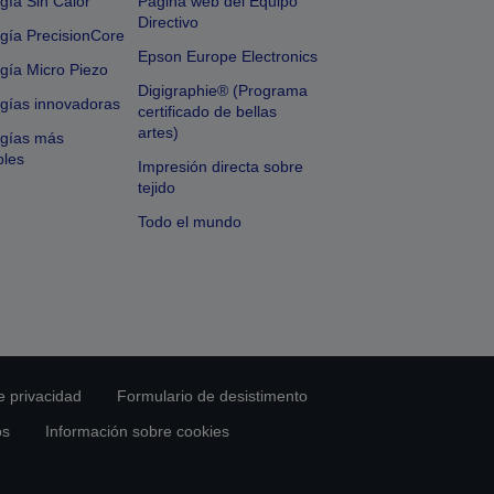
gía Sin Calor
Página web del Equipo
Directivo
gía PrecisionCore
Epson Europe Electronics
gía Micro Piezo
Digigraphie® (Programa
gías innovadoras
certificado de bellas
artes)
ogías más
bles
Impresión directa sobre
tejido
Todo el mundo
e privacidad
Formulario de desistimento
os
Información sobre cookies