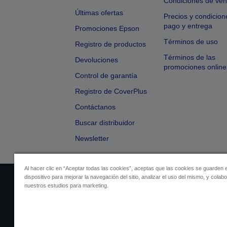
Condiciones de ven
Últimas ofertas
Precios y condicion
pago y entrega
Promociones Epson
Términos de uso
Registro de productos
Términos de las
Devoluciones
promociones online
Control de garantía
Registro de CoverPlus
Contáctanos
Buscar distribuidor
Newsletter
Al hacer clic en “Aceptar todas las cookies”, aceptas que las cookies se guarden 
dispositivo para mejorar la navegación del sitio, analizar el uso del mismo, y colab
Identificación del vendedor
Identificación
nuestros estudios para marketing.
Cumplimiento de la Ley de Dato