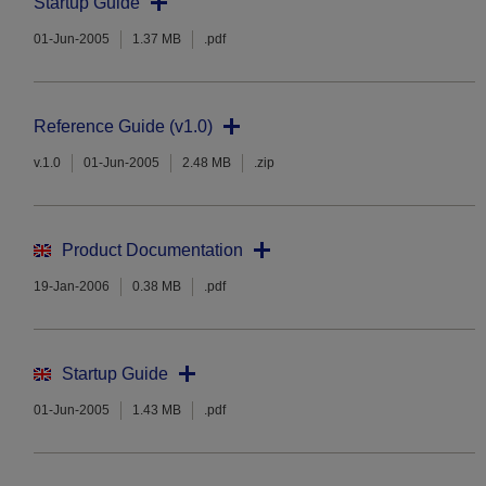
Startup Guide
01-Jun-2005
1.37 MB
.pdf
Reference Guide (v1.0)
v.1.0
01-Jun-2005
2.48 MB
.zip
Product Documentation
19-Jan-2006
0.38 MB
.pdf
Startup Guide
01-Jun-2005
1.43 MB
.pdf