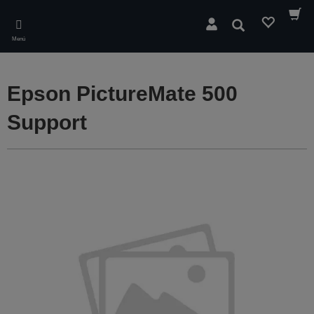
Skip
to
Buscar
main
Menú
content
Epson PictureMate 500
Support