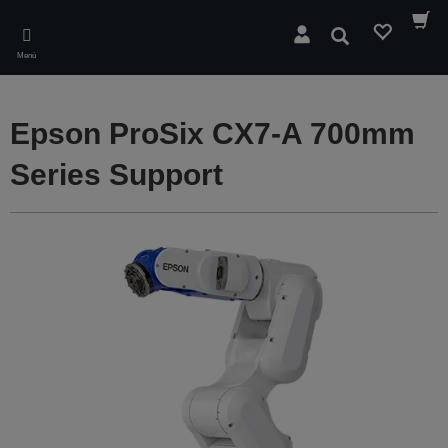
Skip
to
Buscar
main
Menú
content
Epson ProSix CX7-A 700mm
Series Support