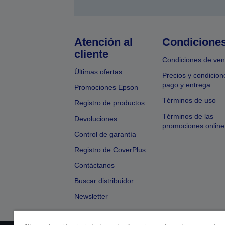
Atención al
Condicione
cliente
Condiciones de ven
Últimas ofertas
Precios y condicion
pago y entrega
Promociones Epson
Términos de uso
Registro de productos
Términos de las
Devoluciones
promociones online
Control de garantía
Registro de CoverPlus
Contáctanos
Buscar distribuidor
Newsletter