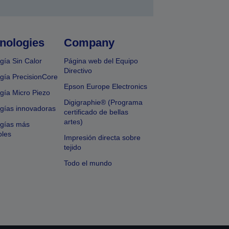
nologies
Company
gía Sin Calor
Página web del Equipo
Directivo
gía PrecisionCore
Epson Europe Electronics
gía Micro Piezo
Digigraphie® (Programa
gías innovadoras
certificado de bellas
artes)
ogías más
bles
Impresión directa sobre
tejido
Todo el mundo