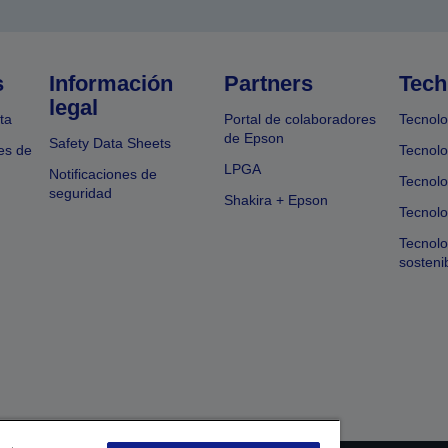
s
Información
Partners
Tech
legal
ta
Portal de colaboradores
Tecnolo
de Epson
Safety Data Sheets
es de
Tecnolo
LPGA
Notificaciones de
Tecnolo
seguridad
Shakira + Epson
Tecnolo
Tecnol
sosteni