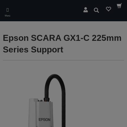
Skip
to
Buscar
main
Menú
content
Epson SCARA GX1-C 225mm
Series Support