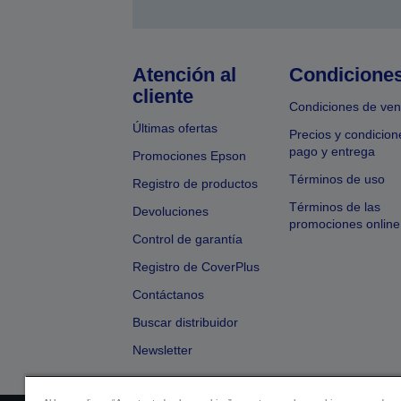
Atención al
Condicione
cliente
Condiciones de ven
Últimas ofertas
Precios y condicion
pago y entrega
Promociones Epson
Términos de uso
Registro de productos
Términos de las
Devoluciones
promociones online
Control de garantía
Registro de CoverPlus
Contáctanos
Buscar distribuidor
Newsletter