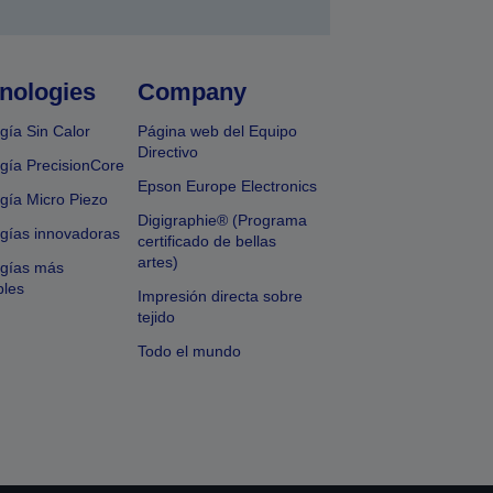
nologies
Company
gía Sin Calor
Página web del Equipo
Directivo
gía PrecisionCore
Epson Europe Electronics
gía Micro Piezo
Digigraphie® (Programa
gías innovadoras
certificado de bellas
artes)
ogías más
bles
Impresión directa sobre
tejido
Todo el mundo