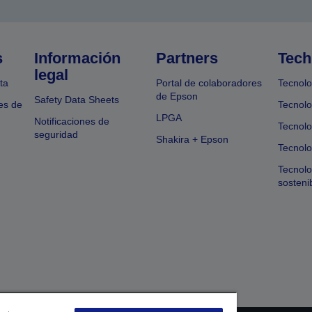
s
Información
Partners
Tech
legal
ta
Portal de colaboradores
Tecnolo
de Epson
Safety Data Sheets
es de
Tecnolo
LPGA
Notificaciones de
Tecnolo
seguridad
Shakira + Epson
Tecnolo
Tecnol
sosteni