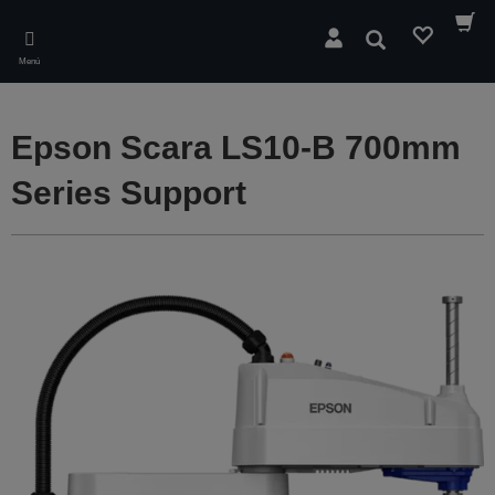
Skip
to
Buscar
main
Menú
content
Epson Scara LS10-B 700mm
Series Support