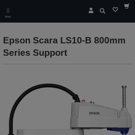
Skip
to
Buscar
main
Menú
content
Epson Scara LS10-B 800mm
Series Support