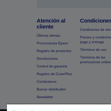
Atención al
Condicione
cliente
Condiciones de ven
Últimas ofertas
Precios y condicion
pago y entrega
Promociones Epson
Términos de uso
Registro de productos
Términos de las
Devoluciones
promociones online
Control de garantía
Registro de CoverPlus
Contáctanos
Buscar distribuidor
Newsletter