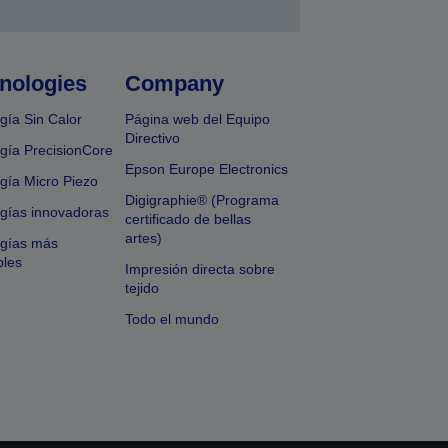
nologies
Company
gía Sin Calor
Página web del Equipo
Directivo
gía PrecisionCore
Epson Europe Electronics
gía Micro Piezo
Digigraphie® (Programa
gías innovadoras
certificado de bellas
artes)
ogías más
bles
Impresión directa sobre
tejido
Todo el mundo