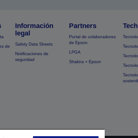
s
Información
Partners
Tech
legal
ta
Portal de colaboradores
Tecnolo
de Epson
Safety Data Sheets
es de
Tecnolo
LPGA
Notificaciones de
Tecnolo
seguridad
Shakira + Epson
Tecnolo
Tecnol
sosteni