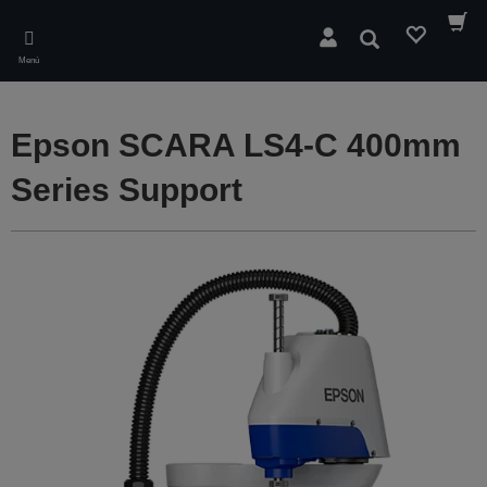
Skip
to
Buscar
main
Menú
content
Epson SCARA LS4-C 400mm
Series Support