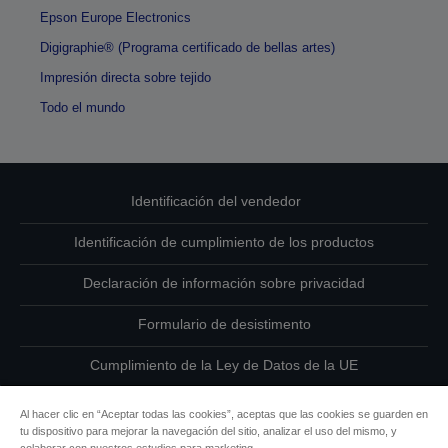
Epson Europe Electronics
Digigraphie® (Programa certificado de bellas artes)
Impresión directa sobre tejido
Todo el mundo
Identificación del vendedor
Identificación de cumplimiento de los productos
Declaración de información sobre privacidad
Formulario de desistimento
Cumplimiento de la Ley de Datos de la UE
Ponte en contacto con nosotros en relación con tus datos
Al hacer clic en “Aceptar todas las cookies”, aceptas que las cookies se guarden en
tu dispositivo para mejorar la navegación del sitio, analizar el uso del mismo, y
Información sobre cookies