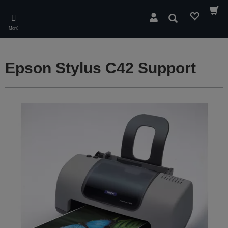
Skip
to
Buscar
main
Menú
content
Epson Stylus C42 Support