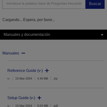
Buscar
Cargando... Espera, por favor...
Manuales y documentación
Manuales
Reference Guide (v-)
v.-
15-Mar-2004
4.46 MB
.zip
Setup Guide (v-)
v.-
15-Mar-2004
0.63 MB
.pdf