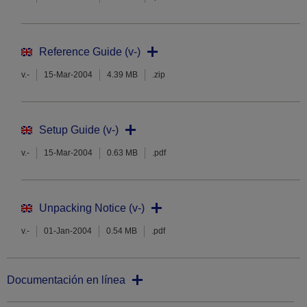
Reference Guide (v-)
v.-
15-Mar-2004
4.39 MB
.zip
Setup Guide (v-)
v.-
15-Mar-2004
0.63 MB
.pdf
Unpacking Notice (v-)
v.-
01-Jan-2004
0.54 MB
.pdf
Documentación en línea