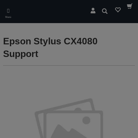
Skip
to
Buscar
main
Menú
content
Epson Stylus CX4080
Support